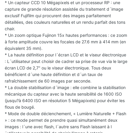
* Un capteur CCD 10 Mégapixels et un processeur RP : une
capture de grande résolution assistée du traitement d´image
exclusif Fujifilm qui procurent des images parfaitement
détaillées, des couleurs naturelles et un rendu parfait des tons
chair.
* Un zoom optique Fujinon 15x hautes performances : ce zoom
à forte amplitude couvre les focales de 27.6 mm à 414 mm (en
équivalent 35 mm).
* La haute définition pour l´écran LCD et le viseur électronique
: L´utilisateur peut choisir de cadrer sa prise de vue via le large
écran LCD de 2,7" ou le viseur électronique. Tous deux
bénéficient d´une haute définition et d´un taux de
rafraîchissement de 60 images par seconde.
* La double stabilisation d´image : elle combine la stabilisation
mécanique du capteur avec la haute sensibilité de 1600 ISO
(jusqu?à 6400 ISO en résolution 5 Mégapixels) pour éviter les
flous de bougé.
* Mode de double déclenchement, « Lumière Naturelle + Flash
» : ce mode permet de prendre quasi simultanément deux
images : l´une avec flash, l´autre sans Flash laissant à l