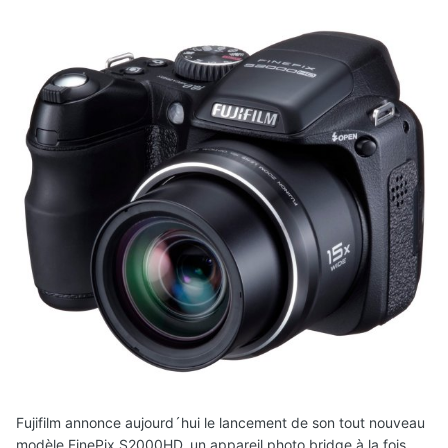
Fujifilm annonce aujourd´hui le lancement de son tout nouveau
modèle FinePix S2000HD, un appareil photo bridge à la fois