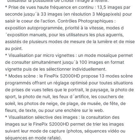
´utilisateur la possibilité de choisir l'image à retenir.
* Prise de vues haute fréquence en continu : 13,5 images par
seconde jusqu´à 33 images (en résolution 3 Mégapixels) pour
saisir le coeur de l'action. Contrôles Photographiques :
exposition autoprogrammée, priorité à la vitesse, modes d
´exposition manuels, pour les utilisateurs les plus aguerris,
assistés de plusieurs modes de mesure de la lumière et de mise
au point.
* Visualisation par micro vignettes : un mode mosaïque permet
de consulter simultanément jusqu´à 100 images en format
vignette puis de les sélectionner individuellement.
* Modes scène : le FinePix S2000HD propose 13 modes scène
programmés offrant un réglage optimisé pour toutes situations
de prises de vues telles que le portrait, le paysage, la photo de
sport, la photo de nuit, les feux d´artifice, les couchers de
soleil, les photos de neige, de plage, de musée, de fête, de
fleurs, de texte, ou pour une enchère sur le web.
* Visualisation sélective des images : la consultation des
images sur le FinePix S2000HD permet de trier les images
suivant leur mode de capture (photos, séquences vidéo ou
séquences en mode rafale).