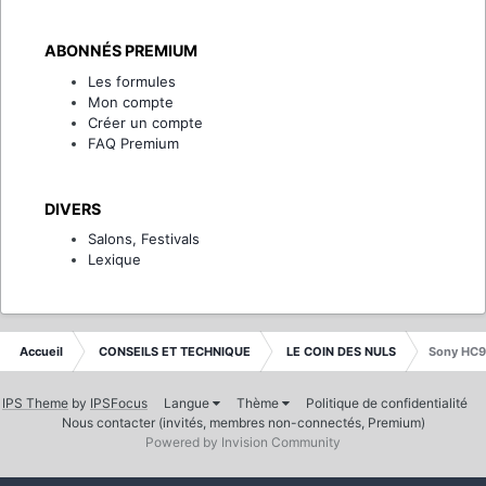
ABONNÉS PREMIUM
Les formules
Mon compte
Créer un compte
FAQ Premium
DIVERS
Salons, Festivals
Lexique
Accueil
CONSEILS ET TECHNIQUE
LE COIN DES NULS
Sony HC9
IPS Theme
by
IPSFocus
Langue
Thème
Politique de confidentialité
Nous contacter (invités, membres non-connectés, Premium)
Powered by Invision Community