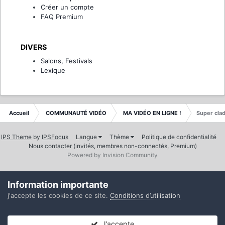
Créer un compte
FAQ Premium
DIVERS
Salons, Festivals
Lexique
Accueil
COMMUNAUTÉ VIDÉO
MA VIDÉO EN LIGNE !
Super cla
IPS Theme
by
IPSFocus
Langue
Thème
Politique de confidentialité
Nous contacter (invités, membres non-connectés, Premium)
Powered by Invision Community
Information importante
j'accepte les cookies de ce site.
Conditions d’utilisation
J’accepte