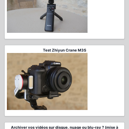
Test Zhiyun Crane M3S
Archiver vos vidéos sur disque, nuage ou blu-ray ? (mise à