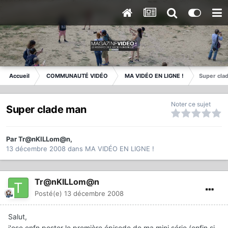
Accueil
COMMUNAUTÉ VIDÉO
MA VIDÉO EN LIGNE !
Super cla
Noter ce sujet
Super clade man
Par
Tr@nKILLom@n
,
13 décembre 2008
dans
MA VIDÉO EN LIGNE !
Tr@nKILLom@n
Posté(e)
13 décembre 2008
Salut,
j'ose enfn poster le première épisode de ma mini série (enfin si