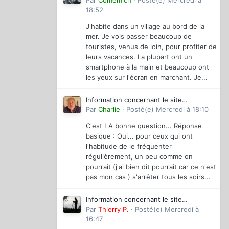
magazinevideo
Par
Comemich
·
Posté(e)
Mercredi à
18:52
J'habite dans un village au bord de la
mer. Je vois passer beaucoup de
touristes, venus de loin, pour profiter de
leurs vacances. La plupart ont un
smartphone à la main et beaucoup ont
les yeux sur l'écran en marchant. Je...
Information concernant le site
magazinevideo
Par
Charlie
·
Posté(e)
Mercredi à 18:10
C'est LA bonne question... Réponse
basique : Oui... pour ceux qui ont
l'habitude de le fréquenter
régulièrement, un peu comme on
pourrait (j'ai bien dit pourrait car ce n'est
pas mon cas ) s'arrêter tous les soirs...
Information concernant le site
magazinevideo
Par
Thierry P.
·
Posté(e)
Mercredi à
16:47