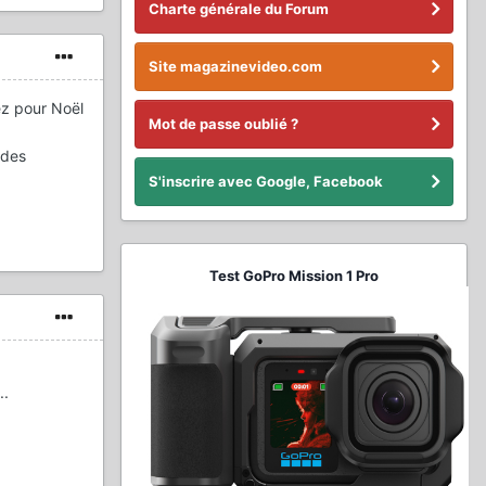
Charte générale du Forum
Site magazinevideo.com
ez pour Noël
Mot de passe oublié ?
 des
S'inscrire avec Google, Facebook
Test GoPro Mission 1 Pro
..