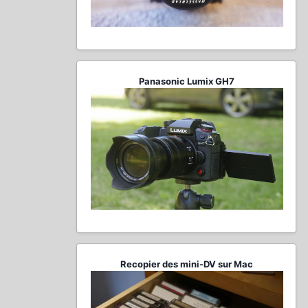
Panasonic Lumix GH7
Recopier des mini-DV sur Mac