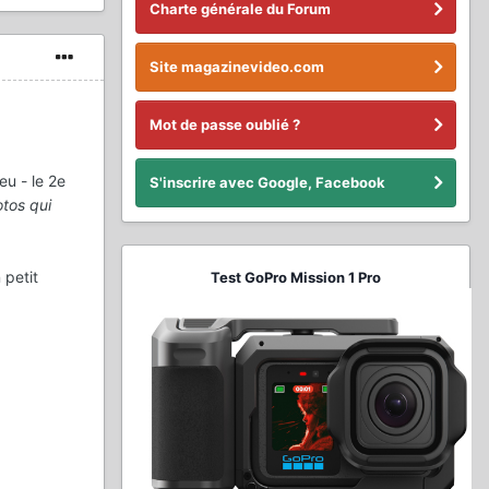
Charte générale du Forum
Site magazinevideo.com
Mot de passe oublié ?
u - le 2e
S'inscrire avec Google, Facebook
otos qui
 petit
Test GoPro Mission 1 Pro