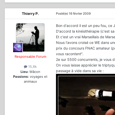
Thierry P.
Posté(e)
16 février 2009
Bon d'accord il est un peu fou, ce
D'accord la kinésithérapie (c'est s
Et c'est un vrai Marseillais de Mars
Nous l'avons croisé ce WE dans une
prix du concours FNAC amateur (pr
vous racontent
".
Responsable Forum
2e sur 5500 concurrents, je vous di
On vous laisse apprécier le triptyqu
15,6k
passage à vide dans sa vie :
Lieu:
Mâcon
Passions:
voyages et
animaux