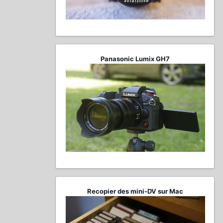
Panasonic Lumix GH7
Recopier des mini-DV sur Mac