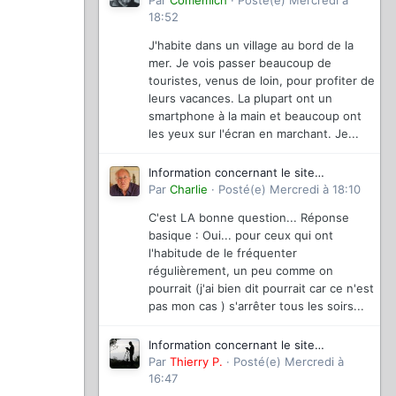
magazinevideo
Par
Comemich
·
Posté(e)
Mercredi à
18:52
J'habite dans un village au bord de la
mer. Je vois passer beaucoup de
touristes, venus de loin, pour profiter de
leurs vacances. La plupart ont un
smartphone à la main et beaucoup ont
les yeux sur l'écran en marchant. Je...
Information concernant le site
magazinevideo
Par
Charlie
·
Posté(e)
Mercredi à 18:10
C'est LA bonne question... Réponse
basique : Oui... pour ceux qui ont
l'habitude de le fréquenter
régulièrement, un peu comme on
pourrait (j'ai bien dit pourrait car ce n'est
pas mon cas ) s'arrêter tous les soirs...
Information concernant le site
magazinevideo
Par
Thierry P.
·
Posté(e)
Mercredi à
16:47