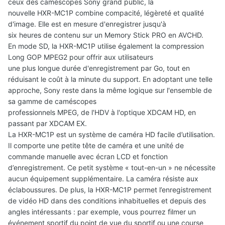
ceux des caméscopes Sony grand public, la
nouvelle HXR-MC1P combine compacité, légèreté et qualité
d'image. Elle est en mesure d'enregistrer jusqu'à
six heures de contenu sur un Memory Stick PRO en AVCHD.
En mode SD, la HXR-MC1P utilise également la compression
Long GOP MPEG2 pour offrir aux utilisateurs
une plus longue durée d'enregistrement par Go, tout en
réduisant le coût à la minute du support. En adoptant une telle
approche, Sony reste dans la même logique sur l'ensemble de
sa gamme de caméscopes
professionnels MPEG, de l'HDV à l'optique XDCAM HD, en
passant par XDCAM EX.
La HXR-MC1P est un système de caméra HD facile d’utilisation.
Il comporte une petite tête de caméra et une unité de
commande manuelle avec écran LCD et fonction
d’enregistrement. Ce petit système « tout-en-un » ne nécessite
aucun équipement supplémentaire. La caméra résiste aux
éclaboussures. De plus, la HXR-MC1P permet l’enregistrement
de vidéo HD dans des conditions inhabituelles et depuis des
angles intéressants : par exemple, vous pourrez ﬁlmer un
événement sportif du point de vue du sportif ou une course