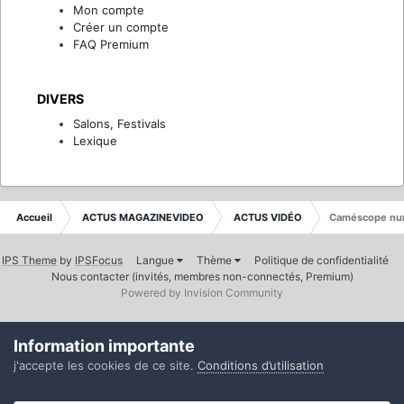
Mon compte
Créer un compte
FAQ Premium
DIVERS
Salons, Festivals
Lexique
Accueil
ACTUS MAGAZINEVIDEO
ACTUS VIDÉO
Caméscope nu
IPS Theme
by
IPSFocus
Langue
Thème
Politique de confidentialité
Nous contacter (invités, membres non-connectés, Premium)
Powered by Invision Community
Information importante
j'accepte les cookies de ce site.
Conditions d’utilisation