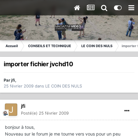
Accueil
CONSEILS ET TECHNIQUE
LE COIN DES NULS
importer 
importer fichier jvchd10
Par
jfi
,
25 février 2009
dans
LE COIN DES NULS
jfi
Posté(e)
25 février 2009
bonjour à tous,
Nouveau sur le forum je me tourne vers vous pour un peu