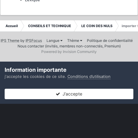
Accueil
CONSEILS ET TECHNIQUE
LE COIN DES NULS
importer 
IPS Theme
by
IPSFocus
Langue
Thème
Politique de confidentialité
Nous contacter (invités, membres non-connectés, Premium)
Powered by Invision Community
Information importante
j'accepte les cookies de ce site.
Conditions d’utilisation
J’accepte
Forums
Non lues
Connexion
S’inscrire
Plus