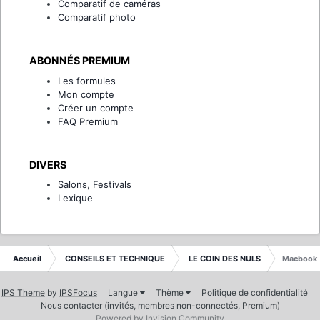
Comparatif de caméras
Comparatif photo
ABONNÉS PREMIUM
Les formules
Mon compte
Créer un compte
FAQ Premium
DIVERS
Salons, Festivals
Lexique
Accueil
CONSEILS ET TECHNIQUE
LE COIN DES NULS
Macbook (
IPS Theme
by
IPSFocus
Langue
Thème
Politique de confidentialité
Nous contacter (invités, membres non-connectés, Premium)
Powered by Invision Community