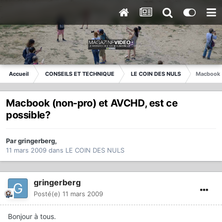
Accueil
CONSEILS ET TECHNIQUE
LE COIN DES NULS
Macbook (
Macbook (non-pro) et AVCHD, est ce
possible?
Par
gringerberg
,
11 mars 2009
dans
LE COIN DES NULS
gringerberg
Posté(e)
11 mars 2009
Bonjour à tous.