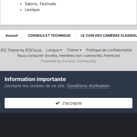
Salons, Festivals
Lexique
Accueil
CONSEILS ET TECHNIQUE
LE COIN DES CAMÉRAS CLASSIQ
IPS Theme
by
IPSFocus
Langue
Thème
Politique de confidentialité
Nous contacter (invités, membres non-connectés, Premium)
Powered by Invision Community
Information importante
j'accepte les cookies de ce site.
Conditions d’utilisation
J’accepte
Forums
Non lues
Connexion
S’inscrire
Plus