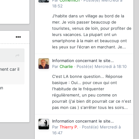
magazinevideo
Par
Comemich
·
Posté(e)
Mercredi à
18:52
J'habite dans un village au bord de la
mer. Je vois passer beaucoup de
touristes, venus de loin, pour profiter de
leurs vacances. La plupart ont un
smartphone à la main et beaucoup ont
les yeux sur l'écran en marchant. Je...
Information concernant le site
magazinevideo
Par
Charlie
·
Posté(e)
Mercredi à 18:10
ent car il
C'est LA bonne question... Réponse
basique : Oui... pour ceux qui ont
un
l'habitude de le fréquenter
régulièrement, un peu comme on
pourrait (j'ai bien dit pourrait car ce n'est
pas mon cas ) s'arrêter tous les soirs...
Information concernant le site
magazinevideo
Par
Thierry P.
·
Posté(e)
Mercredi à
16:47