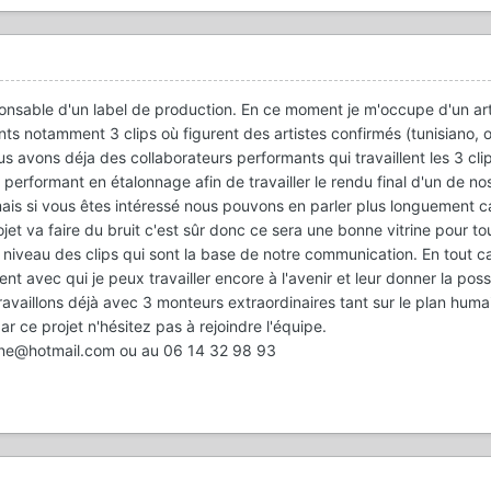
sponsable d'un label de production. En ce moment je m'occupe d'un ar
ts notamment 3 clips où figurent des artistes confirmés (tunisiano, o
s avons déja des collaborateurs performants qui travaillent les 3 clip
performant en étalonnage afin de travailler le rendu final d'un de nos
ais si vous êtes intéressé nous pouvons en parler plus longuement car
jet va faire du bruit c'est sûr donc ce sera une bonne vitrine pour to
u niveau des clips qui sont la base de notre communication. En tout c
t avec qui je peux travailler encore à l'avenir et leur donner la possi
 travaillons déjà avec 3 monteurs extraordinaires tant sur le plan hum
r ce projet n'hésitez pas à rejoindre l'équipe.
one@hotmail.com ou au 06 14 32 98 93