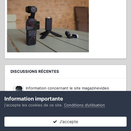
DISCUSSIONS RÉCENTES
Information concernant le site magazinevideo
Par
Comemich
·
Posté(e)
Mercredi à 18:52
Information importante
J'habite dans un village au bord de la mer. Je vois
j'accepte les cookies de ce site.
Conditions d’utilisation
passer beaucoup de touristes, venus de loin, pour
profiter de leurs vacances. La plupart ont un
smartphone à la main et beaucoup ont les yeux
J’accepte
Forums
Non lues
Connexion
S’inscrire
Plus
sur l'écran en marchant. Je ne sais pas ce qu'ils