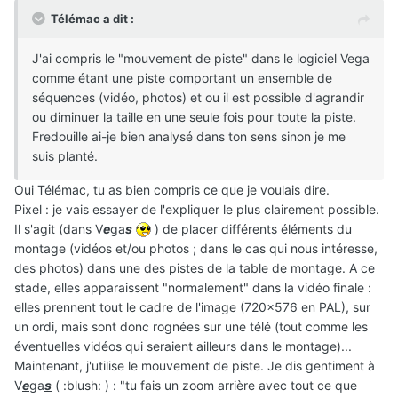
Télémac a dit :
J'ai compris le "mouvement de piste" dans le logiciel Vega
comme étant une piste comportant un ensemble de
séquences (vidéo, photos) et ou il est possible d'agrandir
ou diminuer la taille en une seule fois pour toute la piste.
Fredouille ai-je bien analysé dans ton sens sinon je me
suis planté.
Oui Télémac, tu as bien compris ce que je voulais dire.
Pixel : je vais essayer de l'expliquer le plus clairement possible.
Il s'agit (dans V
e
ga
s
) de placer différents éléments du
montage (vidéos et/ou photos ; dans le cas qui nous intéresse,
des photos) dans une des pistes de la table de montage. A ce
stade, elles apparaissent "normalement" dans la vidéo finale :
elles prennent tout le cadre de l'image (720x576 en PAL), sur
un ordi, mais sont donc rognées sur une télé (tout comme les
éventuelles vidéos qui seraient ailleurs dans le montage)...
Maintenant, j'utilise le mouvement de piste. Je dis gentiment à
V
e
ga
s
( :blush: ) : "tu fais un zoom arrière avec tout ce que