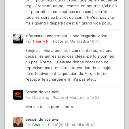
Oui... pour ceux qui ont l'habitude de le fréquenter
régulièrement, un peu comme on pourrait (j'ai bien
dit pourrait car ce n'est pas mon cas ) s'arrêter
tous les soirs au bistrot du coin... Il n'est pas vital
mais quand il disparaît c'est un grand vide pour...
Information concernant le site magazinevideo
Par
Thierry P.
·
Posté(e)
Mercredi à 16:47
Bonjour, Merci pour vos commentaires, les uns
déçus, les autres avec des idées, parfois bonnes
ou pas. Normal. Cela me donne l'occasion de
repréciser ma première intervention de ce sujet,
où effectivement la question du Forum (et de
l'espace Téléchargement) n'a pas été...
Besoin de vos avis
Par
Dreaming
·
Posté(e)
Mercredi à 15:59
Merci a toi, je prends note.
Besoin de vos avis
Par
Charlie
·
Posté(e)
Mercredi à 15:41