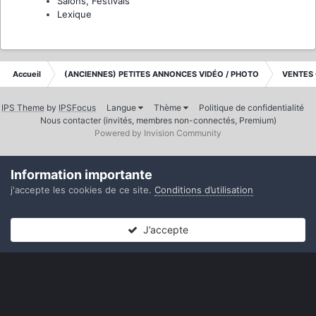
Salons, Festivals
Lexique
Accueil
(ANCIENNES) PETITES ANNONCES VIDÉO / PHOTO
VENTES
IPS Theme
by
IPSFocus
Langue
Thème
Politique de confidentialité
Nous contacter (invités, membres non-connectés, Premium)
Powered by Invision Community
Information importante
j'accepte les cookies de ce site.
Conditions d’utilisation
J’accepte
Forums
Non lues
Connexion
S’inscrire
Plus