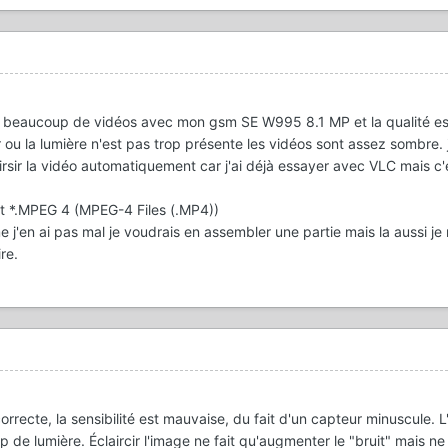
fais beaucoup de vidéos avec mon gsm SE W995 8.1 MP et la qualité es
 ou la lumière n'est pas trop présente les vidéos sont assez sombre.
airsir la vidéo automatiquement car j'ai déjà essayer avec VLC mais c'
mat *.MPEG 4 (MPEG-4 Files (.MP4))
 j'en ai pas mal je voudrais en assembler une partie mais la aussi je 
re.
 correcte, la sensibilité est mauvaise, du fait d'un capteur minuscule. 
 de lumière. Éclaircir l'image ne fait qu'augmenter le "bruit" mais ne 