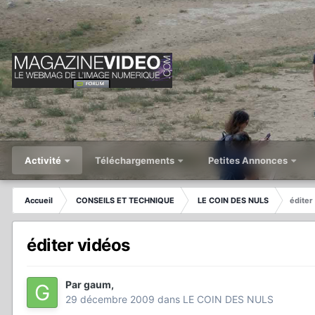
Activité
Téléchargements
Petites Annonces
Accueil
CONSEILS ET TECHNIQUE
LE COIN DES NULS
éditer
éditer vidéos
Par
gaum
,
29 décembre 2009
dans
LE COIN DES NULS