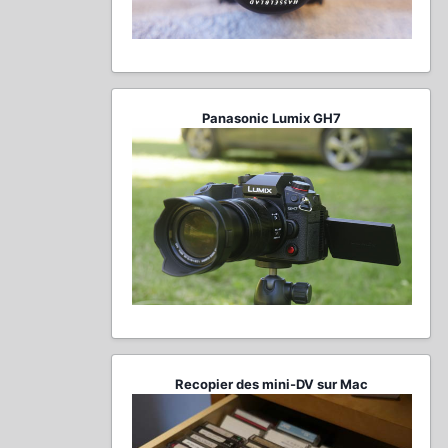
Panasonic Lumix GH7
Recopier des mini-DV sur Mac