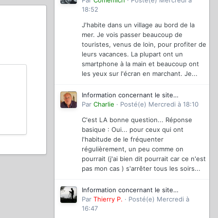
magazinevideo
Par
Comemich
·
Posté(e)
Mercredi à
18:52
J'habite dans un village au bord de la
mer. Je vois passer beaucoup de
touristes, venus de loin, pour profiter de
leurs vacances. La plupart ont un
smartphone à la main et beaucoup ont
les yeux sur l'écran en marchant. Je...
Information concernant le site
magazinevideo
Par
Charlie
·
Posté(e)
Mercredi à 18:10
C'est LA bonne question... Réponse
basique : Oui... pour ceux qui ont
l'habitude de le fréquenter
régulièrement, un peu comme on
pourrait (j'ai bien dit pourrait car ce n'est
pas mon cas ) s'arrêter tous les soirs...
Information concernant le site
magazinevideo
Par
Thierry P.
·
Posté(e)
Mercredi à
16:47