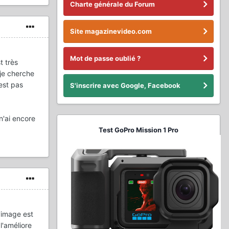
Charte générale du Forum
Site magazinevideo.com
Mot de passe oublié ?
t très
 je cherche
est pas
S'inscrire avec Google, Facebook
n'ai encore
Test GoPro Mission 1 Pro
L'image est
l'améliore