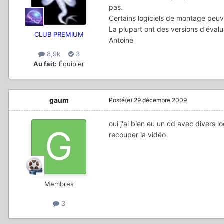
pas.
Certains logiciels de montage peu
La plupart ont des versions d'évalua
CLUB PREMIUM
Antoine
8,9k
3
Au fait:
Équipier
gaum
Posté(e)
29 décembre 2009
oui j'ai bien eu un cd avec divers l
recouper la vidéo
Membres
3