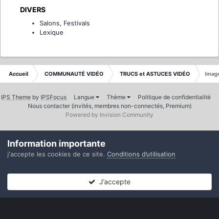
DIVERS
Salons, Festivals
Lexique
Accueil
COMMUNAUTÉ VIDÉO
TRUCS et ASTUCES VIDÉO
Imag
IPS Theme
by
IPSFocus
Langue
Thème
Politique de confidentialité
Nous contacter (invités, membres non-connectés, Premium)
Powered by Invision Community
Information importante
j'accepte les cookies de ce site.
Conditions d’utilisation
J’accepte
Forums
Non lues
Connexion
S’inscrire
Plus