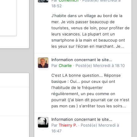
magazinevideo
Par
Comemich
·
Posté(e)
Mercredi à
18:52
J'habite dans un village au bord de la
mer. Je vois passer beaucoup de
touristes, venus de loin, pour profiter de
leurs vacances. La plupart ont un
smartphone à la main et beaucoup ont
les yeux sur l'écran en marchant. Je...
Information concernant le site
magazinevideo
Par
Charlie
·
Posté(e)
Mercredi à 18:10
C'est LA bonne question... Réponse
basique : Oui... pour ceux qui ont
l'habitude de le fréquenter
régulièrement, un peu comme on
pourrait (j'ai bien dit pourrait car ce n'est
pas mon cas ) s'arrêter tous les soirs...
Information concernant le site
magazinevideo
Par
Thierry P.
·
Posté(e)
Mercredi à
16:47