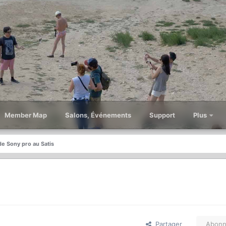
Member Map
Salons, Événements
Support
Plus
de Sony pro au Satis
Partager
Abonn