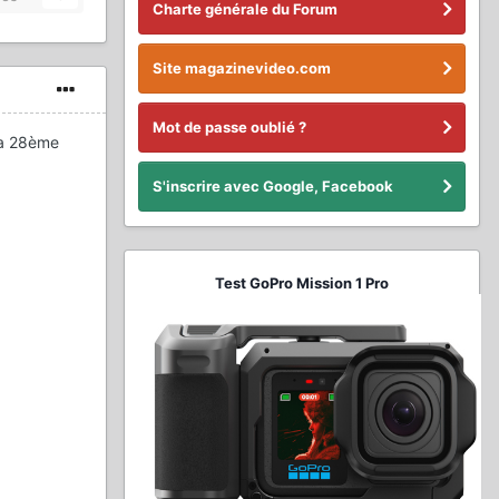
Charte générale du Forum
Site magazinevideo.com
Mot de passe oublié ?
la 28ème
S'inscrire avec Google, Facebook
Test GoPro Mission 1 Pro