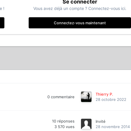
Se connecter
e !
Vous avez déjà un compte ? Connectez-vous ici.
Connectez-vous maintenant
Thierry P.
0
commentaire
28 octobre 2022
10
réponses
Invité
3 570
vues
28 novembre 2014