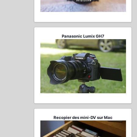
Panasonic Lumix GH7
Recopier des mini-DV sur Mac