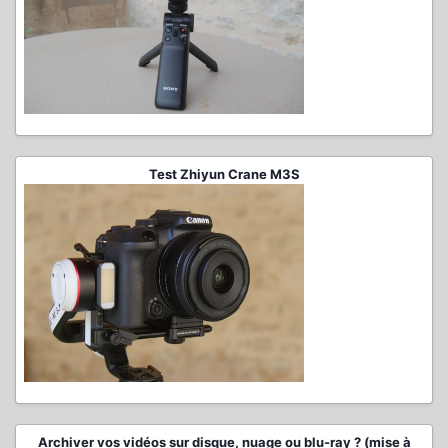
Test Zhiyun Crane M3S
Archiver vos vidéos sur disque, nuage ou blu-ray ? (mise à