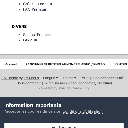
Créer un compte
FAQ Premium
DIVERS
Salons, Festivals
Lexique
Accueil
(ANCIENNES) PETITES ANNONCES VIDÉO / PHOTO
VENTES
IPS Theme
by
IPSFocus
Langue
Thème
Politique de confidentialité
Nous contacter (invités, membres non-connectés, Premium)
Powered by Invision Community
Information importante
j'accepte les cookies de ce site.
Conditions d’utilisation
J’accepte