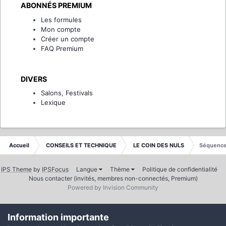
ABONNÉS PREMIUM
Les formules
Mon compte
Créer un compte
FAQ Premium
DIVERS
Salons, Festivals
Lexique
Accueil
CONSEILS ET TECHNIQUE
LE COIN DES NULS
Séquence
IPS Theme
by
IPSFocus
Langue
Thème
Politique de confidentialité
Nous contacter (invités, membres non-connectés, Premium)
Powered by Invision Community
Information importante