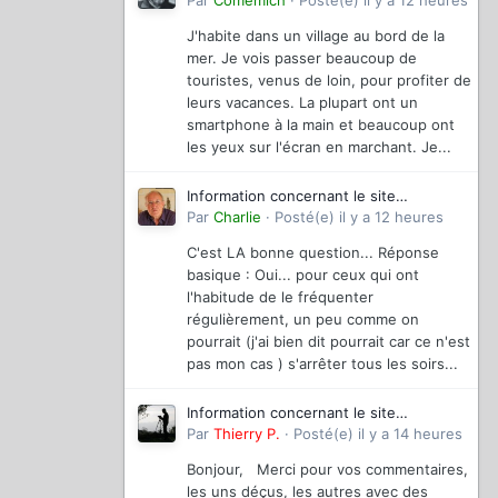
magazinevideo
Par
Comemich
·
Posté(e)
il y a 12 heures
J'habite dans un village au bord de la
mer. Je vois passer beaucoup de
touristes, venus de loin, pour profiter de
leurs vacances. La plupart ont un
smartphone à la main et beaucoup ont
les yeux sur l'écran en marchant. Je...
Information concernant le site
magazinevideo
Par
Charlie
·
Posté(e)
il y a 12 heures
C'est LA bonne question... Réponse
basique : Oui... pour ceux qui ont
l'habitude de le fréquenter
régulièrement, un peu comme on
pourrait (j'ai bien dit pourrait car ce n'est
pas mon cas ) s'arrêter tous les soirs...
Information concernant le site
magazinevideo
Par
Thierry P.
·
Posté(e)
il y a 14 heures
Bonjour, Merci pour vos commentaires,
les uns déçus, les autres avec des