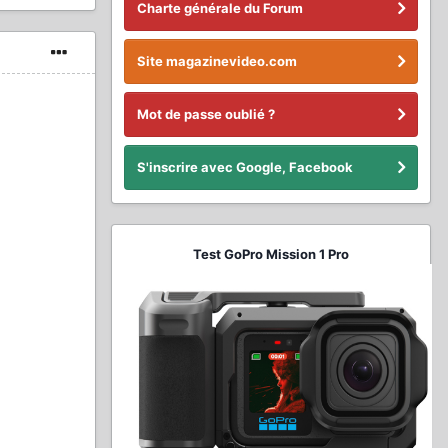
Charte générale du Forum
Site magazinevideo.com
Mot de passe oublié ?
S'inscrire avec Google, Facebook
Test GoPro Mission 1 Pro