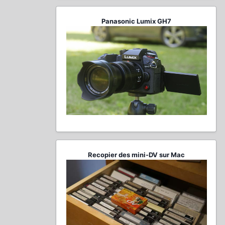
Panasonic Lumix GH7
Recopier des mini-DV sur Mac