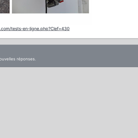
.com/tests-en-ligne.php?Clef=430
nouvelles réponses.