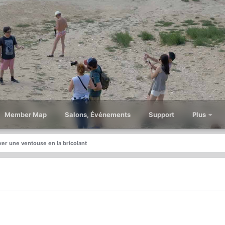
Member Map
Salons, Événements
Support
Plus
xer une ventouse en la bricolant