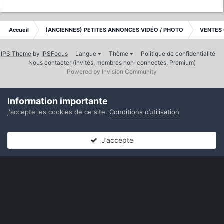
Accueil
(ANCIENNES) PETITES ANNONCES VIDÉO / PHOTO
VENTES
IPS Theme
by
IPSFocus
Langue
Thème
Politique de confidentialité
Nous contacter (invités, membres non-connectés, Premium)
Powered by Invision Community
Information importante
j'accepte les cookies de ce site.
Conditions d’utilisation
J’accepte
Forums
Non lues
Connexion
S’inscrire
Plus