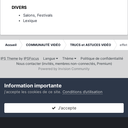
DIVERS
Salons, Festivals
Lexique
Accueil
COMMUNAUTÉ VIDÉO
TRUCS et ASTUCES VIDÉO
effe
IPS Theme
by
IPSFocus
Langue
Thème
Politique de confidentialité
Nous contacter (invités, membres non-connectés, Premium)
Powered by Invision Community
Information importante
j'accepte les cookies de ce site.
Conditions d’utilisation
J’accepte
Forums
Non lues
Connexion
S’inscrire
Plus