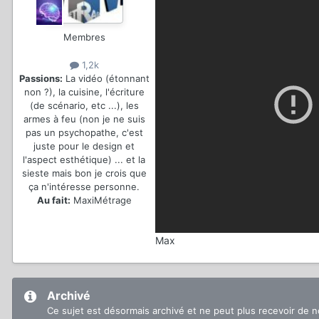
Membres
1,2k
Passions:
La vidéo (étonnant
non ?), la cuisine, l'écriture
(de scénario, etc ...), les
armes à feu (non je ne suis
pas un psychopathe, c'est
juste pour le design et
l'aspect esthétique) ... et la
sieste mais bon je crois que
ça n'intéresse personne.
Au fait:
MaxiMétrage
Max
Archivé
Ce sujet est désormais archivé et ne peut plus recevoir de 