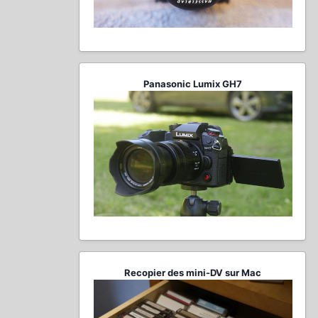
Panasonic Lumix GH7
Recopier des mini-DV sur Mac