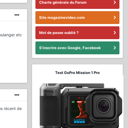
Charte générale du Forum
Site magazinevideo.com
Mot de passe oublié ?
oulanger etc
S'inscrire avec Google, Facebook
Test GoPro Mission 1 Pro
us récent de