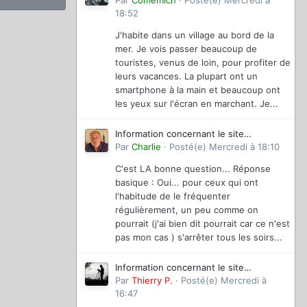
magazinevideo
Par
Comemich
·
Posté(e)
Mercredi à
18:52
J'habite dans un village au bord de la
mer. Je vois passer beaucoup de
touristes, venus de loin, pour profiter de
leurs vacances. La plupart ont un
smartphone à la main et beaucoup ont
les yeux sur l'écran en marchant. Je...
Information concernant le site
magazinevideo
Par
Charlie
·
Posté(e)
Mercredi à 18:10
C'est LA bonne question... Réponse
basique : Oui... pour ceux qui ont
l'habitude de le fréquenter
régulièrement, un peu comme on
pourrait (j'ai bien dit pourrait car ce n'est
pas mon cas ) s'arrêter tous les soirs...
Information concernant le site
magazinevideo
Par
Thierry P.
·
Posté(e)
Mercredi à
16:47