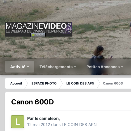
Activité
Téléchargements
Petites Annonces
Accueil
ESPACE PHOTO
LE COIN DES APN
Canon 600D
Canon 600D
Par
le cameleon
,
12 mai 2012
dans
LE COIN DES APN