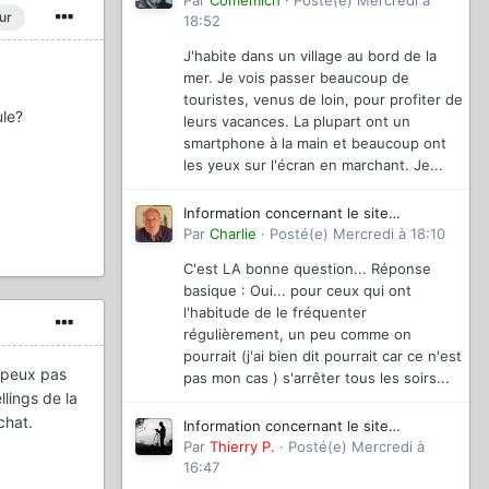
magazinevideo
Par
Comemich
·
Posté(e)
Mercredi à
ur
18:52
J'habite dans un village au bord de la
mer. Je vois passer beaucoup de
touristes, venus de loin, pour profiter de
ule?
leurs vacances. La plupart ont un
smartphone à la main et beaucoup ont
les yeux sur l'écran en marchant. Je...
Information concernant le site
magazinevideo
Par
Charlie
·
Posté(e)
Mercredi à 18:10
C'est LA bonne question... Réponse
basique : Oui... pour ceux qui ont
l'habitude de le fréquenter
régulièrement, un peu comme on
pourrait (j'ai bien dit pourrait car ce n'est
e peux pas
pas mon cas ) s'arrêter tous les soirs...
llings de la
chat.
Information concernant le site
magazinevideo
Par
Thierry P.
·
Posté(e)
Mercredi à
16:47