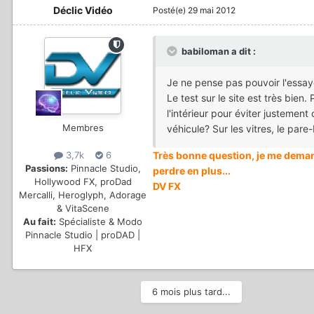
Déclic Vidéo
Posté(e)
29 mai 2012
babiloman a dit :
Je ne pense pas pouvoir l'essaye
Le test sur le site est très bien.
l'intérieur pour éviter justement
Membres
véhicule? Sur les vitres, le pare-b
Très bonne question, je me demand
3,7k
6
Passions:
Pinnacle Studio,
perdre en plus...
Hollywood FX, proDad
DV FX
Mercalli, Heroglyph, Adorage
& VitaScene
Au fait:
Spécialiste & Modo
Pinnacle Studio | proDAD |
HFX
6 mois plus tard...