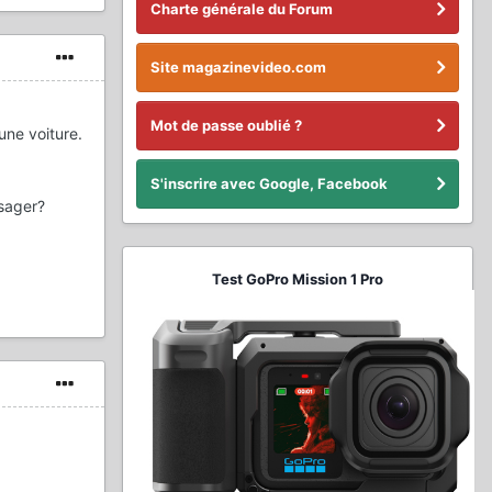
Charte générale du Forum
Site magazinevideo.com
Mot de passe oublié ?
une voiture.
S'inscrire avec Google, Facebook
sager?
Test GoPro Mission 1 Pro