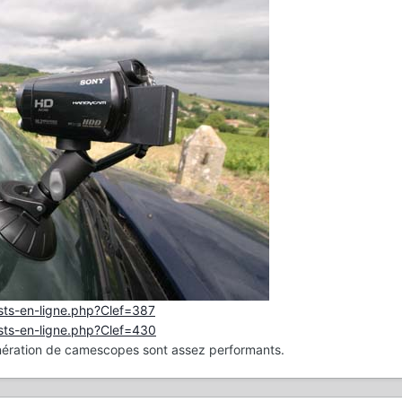
sts-en-ligne.php?Clef=387
sts-en-ligne.php?Clef=430
énération de camescopes sont assez performants.