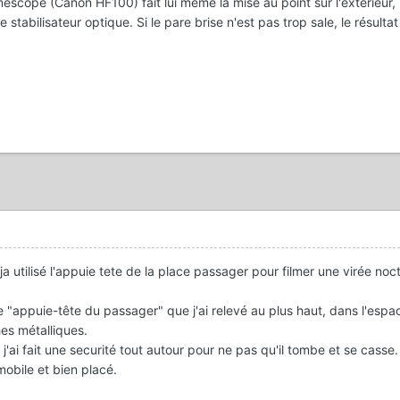
améscope (Canon HF100) fait lui même la mise au point sur l'extérieur, 
 stabilisateur optique. Si le pare brise n'est pas trop sale, le résultat
deja utilisé l'appuie tete de la place passager pour filmer une virée noc
artie "appuie-tête du passager" que j'ai relevé au plus haut, dans l'espac
hes métalliques.
j'ai fait une securité tout autour pour ne pas qu'il tombe et se casse.
mmobile et bien placé.