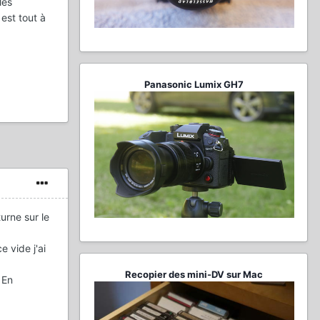
les
 est tout à
Panasonic Lumix GH7
turne sur le
e vide j'ai
Recopier des mini-DV sur Mac
 En