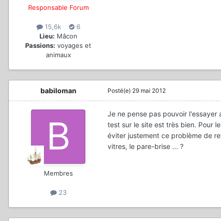
Responsable Forum
15,6k
6
Lieu:
Mâcon
Passions:
voyages et
animaux
babiloman
Posté(e)
29 mai 2012
Je ne pense pas pouvoir l'essayer a
test sur le site est très bien. Pour l
éviter justement ce problème de refl
vitres, le pare-brise ... ?
Membres
23