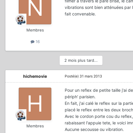
filmer à travers le pare brise, le c
vibrations sont bien atténuées par le
fait convenable.
Membres
16
2 mois plus tard...
hichemovie
Posté(e)
31 mars 2013
Pour un reflex de petite taille j'ai 
périph' parisien.
En fait, j'ai calé le reflex sur la p
placé le reflex entre les deux broc
Avec le cordon porte cou du reflex, 
rabaissant l'appuie tete, le voici i
Membres
Aucune secousse ou vibration.