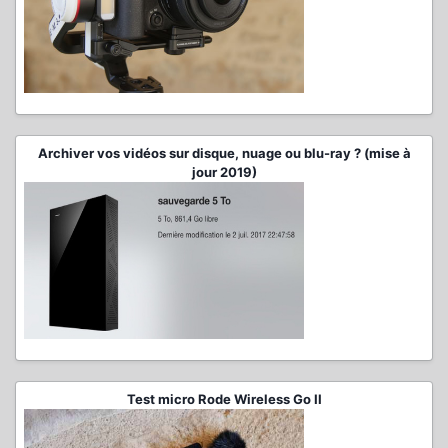
Archiver vos vidéos sur disque, nuage ou blu-ray ? (mise à
jour 2019)
Test micro Rode Wireless Go II