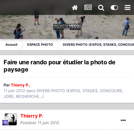
Accueil
ESPACE PHOTO
DIVERS PHOTO (EXPOS, STAGES, CONCOUR
Faire une rando pour étudier la photo de
paysage
Par
Thierry P.
,
11 juin 2012
dans
DIVERS PHOTO (EXPOS, STAGES, CONCOURS,
JOBS, RECHERCHE…)
Thierry P.
Posté(e)
11 juin 2012