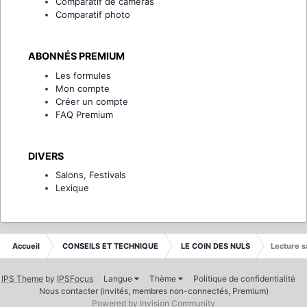
Comparatif de caméras
Comparatif photo
ABONNÉS PREMIUM
Les formules
Mon compte
Créer un compte
FAQ Premium
DIVERS
Salons, Festivals
Lexique
Accueil
CONSEILS ET TECHNIQUE
LE COIN DES NULS
Lecture 
IPS Theme
by
IPSFocus
Langue
Thème
Politique de confidentialité
Nous contacter (invités, membres non-connectés, Premium)
Powered by Invision Community