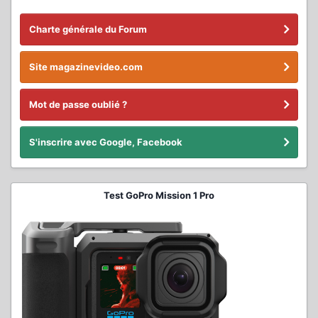
Charte générale du Forum
Site magazinevideo.com
Mot de passe oublié ?
S'inscrire avec Google, Facebook
Test GoPro Mission 1 Pro