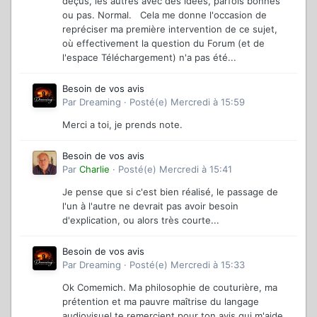
déçus, les autres avec des idées, parfois bonnes
ou pas. Normal. Cela me donne l'occasion de
repréciser ma première intervention de ce sujet,
où effectivement la question du Forum (et de
l'espace Téléchargement) n'a pas été...
Besoin de vos avis
Par
Dreaming
·
Posté(e)
Mercredi à 15:59
Merci a toi, je prends note.
Besoin de vos avis
Par
Charlie
·
Posté(e)
Mercredi à 15:41
Je pense que si c'est bien réalisé, le passage de
l'un à l'autre ne devrait pas avoir besoin
d'explication, ou alors très courte...
Besoin de vos avis
Par
Dreaming
·
Posté(e)
Mercredi à 15:33
Ok Comemich. Ma philosophie de couturière, ma
prétention et ma pauvre maîtrise du langage
audiovisuel te remercient pour ton avis qui m'aide