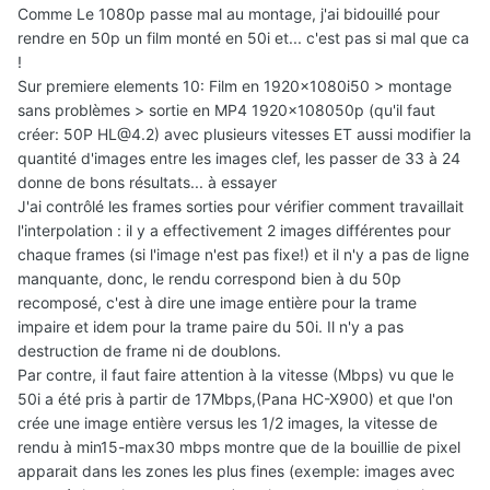
Comme Le 1080p passe mal au montage, j'ai bidouillé pour
rendre en 50p un film monté en 50i et... c'est pas si mal que ca
!
Sur premiere elements 10: Film en 1920x1080i50 > montage
sans problèmes > sortie en MP4 1920x108050p (qu'il faut
créer: 50P HL@4.2) avec plusieurs vitesses ET aussi modifier la
quantité d'images entre les images clef, les passer de 33 à 24
donne de bons résultats... à essayer
J'ai contrôlé les frames sorties pour vérifier comment travaillait
l'interpolation : il y a effectivement 2 images différentes pour
chaque frames (si l'image n'est pas fixe!) et il n'y a pas de ligne
manquante, donc, le rendu correspond bien à du 50p
recomposé, c'est à dire une image entière pour la trame
impaire et idem pour la trame paire du 50i. Il n'y a pas
destruction de frame ni de doublons.
Par contre, il faut faire attention à la vitesse (Mbps) vu que le
50i a été pris à partir de 17Mbps,(Pana HC-X900) et que l'on
crée une image entière versus les 1/2 images, la vitesse de
rendu à min15-max30 mbps montre que de la bouillie de pixel
apparait dans les zones les plus fines (exemple: images avec