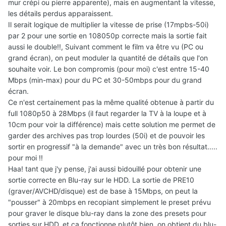
mur crépi ou pierre apparente), mais en augmentant la vitesse,
les détails perdus apparaissent.
Il serait logique de multiplier la vitesse de prise (17mpbs-50i)
par 2 pour une sortie en 108050p correcte mais la sortie fait
aussi le double!!, Suivant comment le film va être vu (PC ou
grand écran), on peut moduler la quantité de détails que l'on
souhaite voir. Le bon compromis (pour moi) c'est entre 15-40
Mbps (min-max) pour du PC et 30-50mbps pour du grand
écran.
Ce n'est certainement pas la même qualité obtenue à partir du
full 1080p50 à 28Mbps (il faut regarder la TV à la loupe et à
10cm pour voir la différence) mais cette solution me permet de
garder des archives pas trop lourdes (50i) et de pouvoir les
sortir en progressif "à la demande" avec un très bon résultat.....
pour moi !!
Haa! tant que j'y pense, j'ai aussi bidouillé pour obtenir une
sortie correcte en Blu-ray sur le HDD. La sortie de PRE10
(graver/AVCHD/disque) est de base à 15Mbps, on peut la
"pousser" à 20mbps en recopiant simplement le preset prévu
pour graver le disque blu-ray dans la zone des presets pour
sorties sur HDD, et ca fonctionne plutôt bien, on obtient du blu-