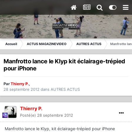
Accueil
ACTUS MAGAZINEVIDEO
AUTRES ACTUS
Manfrotto lan
Manfrotto lance le Klyp kit éclairage-trépied
pour iPhone
Par
Thierry P.
,
28 septembre 2012
dans
AUTRES ACTUS
Thierry P.
Posté(e)
28 septembre 2012
Manfrotto lance le Klyp, kit éclairage-trépied pour iPhone