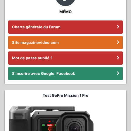
MÉMO
Charte générale du Forum
Site magazinevideo.com
Mot de passe oublié ?
S'inscrire avec Google, Facebook
Test GoPro Mission 1 Pro