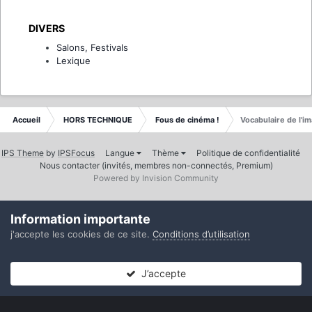
DIVERS
Salons, Festivals
Lexique
Accueil
HORS TECHNIQUE
Fous de cinéma !
Vocabulaire de l'i
IPS Theme
by
IPSFocus
Langue
Thème
Politique de confidentialité
Nous contacter (invités, membres non-connectés, Premium)
Powered by Invision Community
Information importante
j'accepte les cookies de ce site.
Conditions d’utilisation
J’accepte
Forums
Non lues
Connexion
S’inscrire
Plus