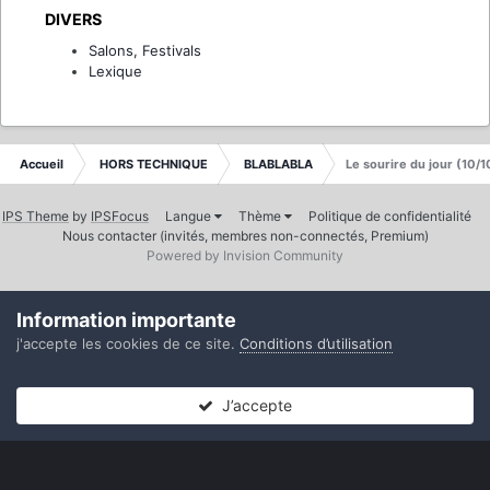
DIVERS
Salons, Festivals
Lexique
Accueil
HORS TECHNIQUE
BLABLABLA
Le sourire du jour (10/1
IPS Theme
by
IPSFocus
Langue
Thème
Politique de confidentialité
Nous contacter (invités, membres non-connectés, Premium)
Powered by Invision Community
Information importante
j'accepte les cookies de ce site.
Conditions d’utilisation
J’accepte
Forums
Non lues
Connexion
S’inscrire
Plus