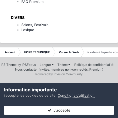
FAQ Premium
DIVERS
Salons, Festivals
Lexique
Accueil
HORS TECHNIQUE
Vu sur le Web
la vidéo à laquelle v
IPS Theme
by
IPSFocus
Langue
Thème
Politique de confidentialité
Nous contacter (invités, membres non-connectés, Premium)
Powered by Invision Community
Information importante
j'accepte les cookies de ce site.
Conditions d’utilisation
J’accepte
Forums
Non lues
Connexion
S’inscrire
Plus