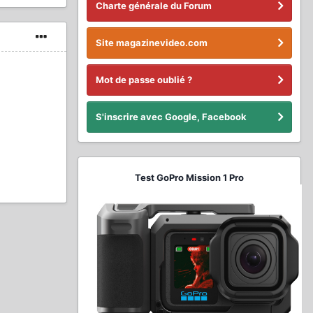
Charte générale du Forum
Site magazinevideo.com
Mot de passe oublié ?
S'inscrire avec Google, Facebook
Test GoPro Mission 1 Pro