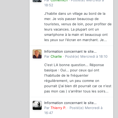
magazinevideo
Par
Comemich
·
Posté(e)
Mercredi à
18:52
J'habite dans un village au bord de la
mer. Je vois passer beaucoup de
touristes, venus de loin, pour profiter de
leurs vacances. La plupart ont un
smartphone à la main et beaucoup ont
les yeux sur l'écran en marchant. Je...
Information concernant le site
magazinevideo
Par
Charlie
·
Posté(e)
Mercredi à 18:10
C'est LA bonne question... Réponse
basique : Oui... pour ceux qui ont
l'habitude de le fréquenter
régulièrement, un peu comme on
pourrait (j'ai bien dit pourrait car ce n'est
pas mon cas ) s'arrêter tous les soirs...
Information concernant le site
magazinevideo
Par
Thierry P.
·
Posté(e)
Mercredi à
16:47