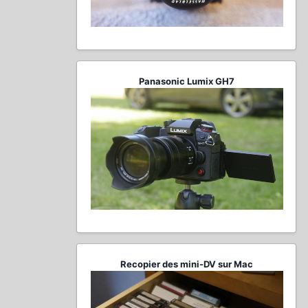
Panasonic Lumix GH7
Recopier des mini-DV sur Mac