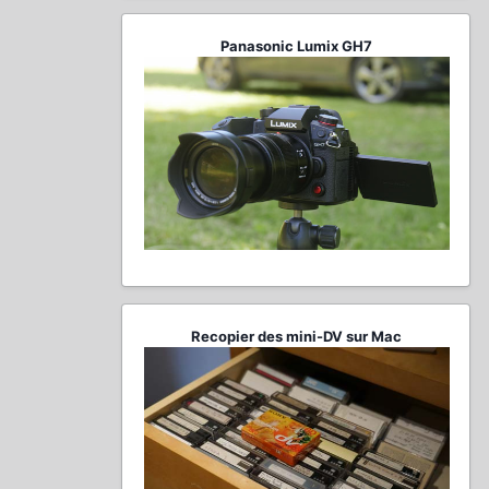
Panasonic Lumix GH7
Recopier des mini-DV sur Mac