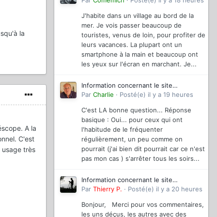
magazinevideo
Par
Comemich
·
Posté(e)
il y a 18 heures
J'habite dans un village au bord de la
mer. Je vois passer beaucoup de
squ'à la
touristes, venus de loin, pour profiter de
leurs vacances. La plupart ont un
smartphone à la main et beaucoup ont
les yeux sur l'écran en marchant. Je...
Information concernant le site
magazinevideo
Par
Charlie
·
Posté(e)
il y a 19 heures
C'est LA bonne question... Réponse
basique : Oui... pour ceux qui ont
méscope. A la
l'habitude de le fréquenter
nnel. C'est
régulièrement, un peu comme on
pourrait (j'ai bien dit pourrait car ce n'est
c usage très
pas mon cas ) s'arrêter tous les soirs...
Information concernant le site
magazinevideo
Par
Thierry P.
·
Posté(e)
il y a 20 heures
Bonjour, Merci pour vos commentaires,
les uns déçus, les autres avec des