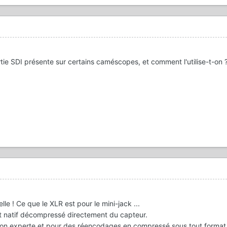
ortie SDI présente sur certains caméscopes, et comment l'utilise-t-on 
le ! Ce que le XLR est pour le mini-jack ...
t natif décompressé directement du capteur.
ion experte et pour des réencodages en compressé sous tout format