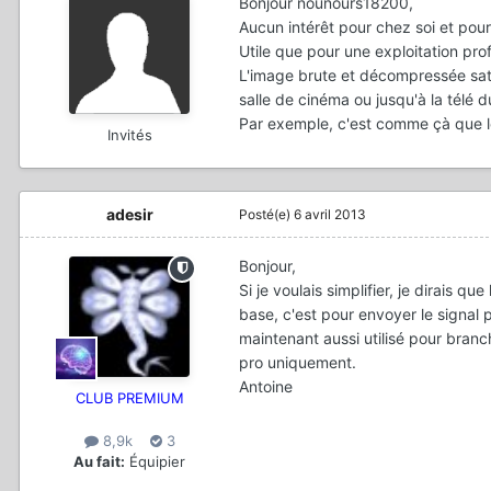
Bonjour nounours18200,
Aucun intérêt pour chez soi et pour
Utile que pour une exploitation prof
L'image brute et décompressée satis
salle de cinéma ou jusqu'à la télé d
Par exemple, c'est comme çà que le
Invités
adesir
Posté(e)
6 avril 2013
Bonjour,
Si je voulais simplifier, je dirais q
base, c'est pour envoyer le signal 
maintenant aussi utilisé pour branc
pro uniquement.
Antoine
CLUB PREMIUM
8,9k
3
Au fait:
Équipier