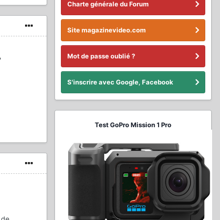
Charte générale du Forum
Site magazinevideo.com
Mot de passe oublié ?
?
S'inscrire avec Google, Facebook
Test GoPro Mission 1 Pro
 de