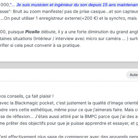
1000,
"...
Je suis musicien et ingénieur du son depuis 15 ans maintenant
masse": Bruit au zoom manifeste/ pas de prise casque...et son capteur
.On peut utiliser 1
enregistreur
externe(+200 €) et la synchro, mais 
1000, puisque
Picollo
débute, il y a une forte diminution du grand ang
ines situations (Intérieur / interview avec micro sur caméra ... ) surt
vérifier si cela peut convenir à sa pratique.
Aute
 conseils, ça fait plaisir !
 avec la Blackmagic pocket, c'est justement la qualité d'image orient
ndre vers cette esthétique, même pour ce que j'aimerais faire. Mais 
se de réflexion... J'étais aussi attiré par la BMPC parce que j'ai des a
e prêter des objectifs pour que je puisse apprendre et essayer, et ç
 c'est effectivement plus sage de commencer avec des appareils gen