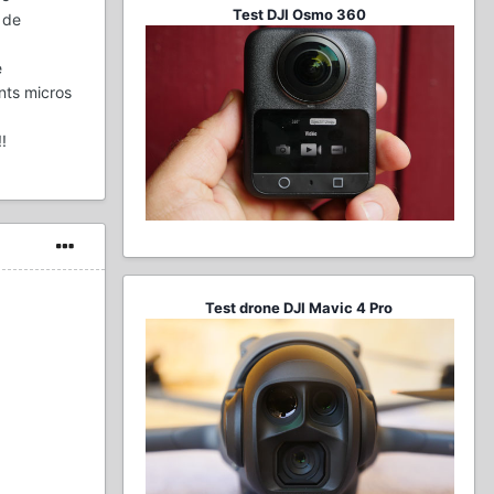
Test DJI Osmo 360
 de
e
nts micros
!
Test drone DJI Mavic 4 Pro