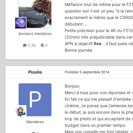
Méfiance tout de même pour le FZ
question son il est un peu "à la ra
exactement le même que le CX900..
débutant....
Petite précision pour le 4K du FZ
Anciens membres
(32mm) très préjudiciable dans certa
APN à objectif
fixe
...il faut juste 
2,9k
4
Bonne journée
Picollo
Posté(e)
5 septembre 2014
Bonjour,
Merci à tous pour vos réponses et vos
En fait ce qui me plaisait d'emblée
cinéma. Je pense que j'aimerais te
le début, je suis encore dans la pha
bcp de photo et qui acceptent de m
Membres
budget dans un premier temps.
Mais vos conseils me font hésiter,