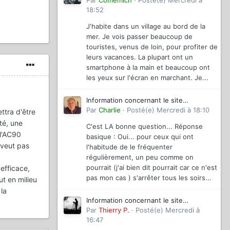
magazinevideo
Par
Comemich
·
Posté(e)
Mercredi à
18:52
J'habite dans un village au bord de la
mer. Je vois passer beaucoup de
touristes, venus de loin, pour profiter de
leurs vacances. La plupart ont un
smartphone à la main et beaucoup ont
les yeux sur l'écran en marchant. Je...
Information concernant le site
magazinevideo
Par
Charlie
·
Posté(e)
Mercredi à 18:10
ttra d'être
té, une
C'est LA bonne question... Réponse
 l'AC90
basique : Oui... pour ceux qui ont
 veut pas
l'habitude de le fréquenter
régulièrement, un peu comme on
pourrait (j'ai bien dit pourrait car ce n'est
 efficace,
pas mon cas ) s'arrêter tous les soirs...
ut en milieu
 la
Information concernant le site
magazinevideo
Par
Thierry P.
·
Posté(e)
Mercredi à
16:47