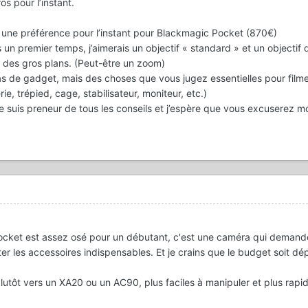
s pour l’instant.
 une préférence pour l’instant pour Blackmagic Pocket (870€)
s un premier temps, j’aimerais un objectif « standard » et un objectif 
i des gros plans. (Peut-être un zoom)
as de gadget, mais des choses que vous jugez essentielles pour film
e, trépied, cage, stabilisateur, moniteur, etc.)
Je suis preneur de tous les conseils et j’espère que vous excuserez m
ket est assez osé pour un débutant, c'est une caméra qui demand
er les accessoires indispensables. Et je crains que le budget soit d
 plutôt vers un XA20 ou un AC90, plus faciles à manipuler et plus rapi