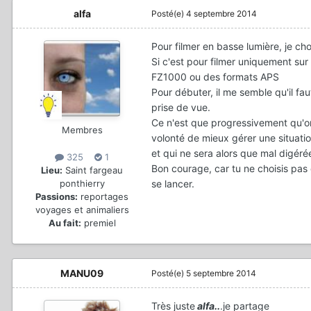
alfa
Posté(e)
4 septembre 2014
Pour filmer en basse lumière, je cho
Si c'est pour filmer uniquement su
FZ1000 ou des formats APS
Pour débuter, il me semble qu'il fa
prise de vue.
Ce n'est que progressivement qu'on
Membres
volonté de mieux gérer une situati
et qui ne sera alors que mal digéré
325
1
Bon courage, car tu ne choisis pas c
Lieu:
Saint fargeau
se lancer.
ponthierry
Passions:
reportages
voyages et animaliers
Au fait:
premiel
MANU09
Posté(e)
5 septembre 2014
Très juste
alfa..
.je partage