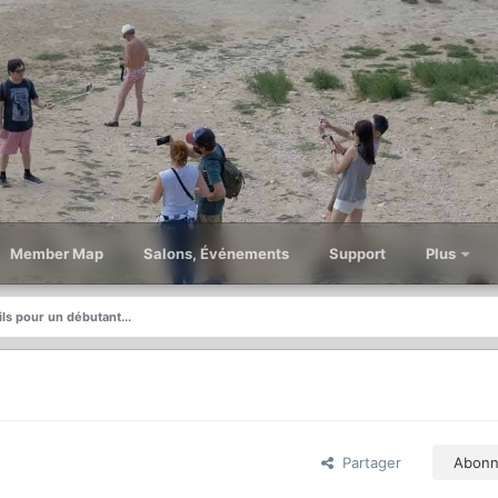
Member Map
Salons, Événements
Support
Plus
ls pour un débutant...
Partager
Abonn