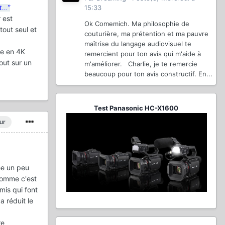
15:33
..."
 est
Ok Comemich. Ma philosophie de
tout seul et
couturière, ma prétention et ma pauvre
maîtrise du langage audiovisuel te
le en 4K
remercient pour ton avis qui m'aide à
out sur un
m'améliorer. Charlie, je te remercie
beaucoup pour ton avis constructif. En...
Test Panasonic HC-X1600
ur
ée un peu
comme c'est
mis qui font
a réduit le
re