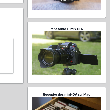
Panasonic Lumix GH7
Recopier des mini-DV sur Mac