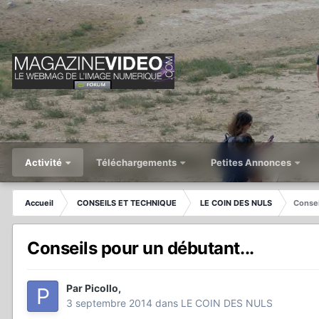
Activité
Téléchargements
Petites Annonces
Accueil
CONSEILS ET TECHNIQUE
LE COIN DES NULS
Consei
Conseils pour un débutant...
Par
Picollo
,
3 septembre 2014
dans
LE COIN DES NULS