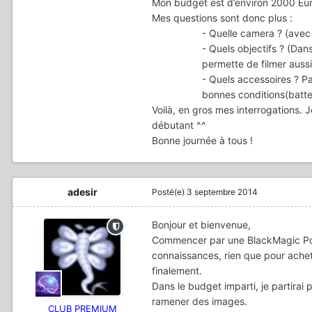
Mon budget est d’environ 2000 Euro
Mes questions sont donc plus :
- Quelle camera ? (avec
- Quels objectifs ? (Dan
permette de filmer auss
- Quels accessoires ? P
bonnes conditions(batteri
Voilà, en gros mes interrogations. 
débutant ^^
Bonne journée à tous !
adesir
Posté(e)
3 septembre 2014
Bonjour et bienvenue,
Commencer par une BlackMagic Poc
connaissances, rien que pour achet
finalement.
Dans le budget imparti, je partirai
ramener des images.
CLUB PREMIUM