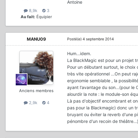
Antoine
8,9k
3
Au fait:
Équipier
MANU09
Posté(e)
4 septembre 2014
Hum...idem.
La BlackMagic est pour un projet tr
Pour un débutant surtout, le choi
très vite opérationnel ...On peut r
ergonomie semblable , la possibili
ayant l'avantage du son...(pour le 
Anciens membres
alourdir la note : le module-son éq
Là pas d'objectif encombrant et onér
2,9k
4
pas pour la Blackmagic) donc un tré
bruyant ou éviter la reverb d'une p
pénombre d'un recoin de théâtre...