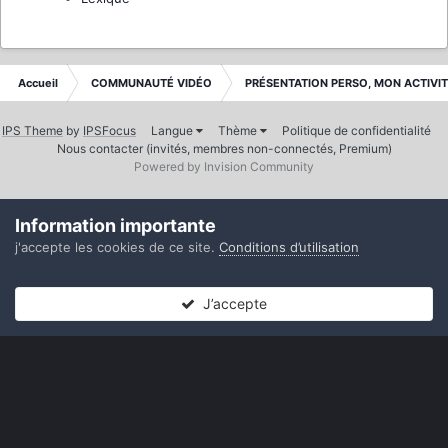
Accueil
COMMUNAUTÉ VIDÉO
PRÉSENTATION PERSO, MON ACTIVI
IPS Theme
by
IPSFocus
Langue
Thème
Politique de confidentialité
Nous contacter (invités, membres non-connectés, Premium)
Powered by Invision Community
Information importante
j'accepte les cookies de ce site.
Conditions d’utilisation
J’accepte
Forums
Non lues
Connexion
S’inscrire
Plus