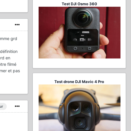
Test DJI Osmo 360
gamme grd
définition
erd en
tre filmé
umer et pas
Test drone DJI Mavic 4 Pro
ur