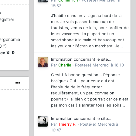
magazinevideo
Par
Comemich
·
Posté(e)
Mercredi à
18:52
à
J'habite dans un village au bord de la
egistrer
mer. Je vois passer beaucoup de
touristes, venus de loin, pour profiter de
leurs vacances. La plupart ont un
),ergonomie
smartphone à la main et beaucoup ont
0 ?)
les yeux sur l'écran en marchant. Je...
 en XLR
Information concernant le site
magazinevideo
Par
Charlie
·
Posté(e)
Mercredi à 18:10
C'est LA bonne question... Réponse
basique : Oui... pour ceux qui ont
l'habitude de le fréquenter
régulièrement, un peu comme on
pourrait (j'ai bien dit pourrait car ce n'est
pas mon cas ) s'arrêter tous les soirs...
Information concernant le site
magazinevideo
Par
Thierry P.
·
Posté(e)
Mercredi à
16:47