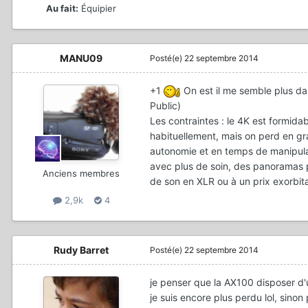
Au fait:
Équipier
MANU09
Posté(e)
22 septembre 2014
+1
On est il me semble plus dan
Public)
Les contraintes : le 4K est formidab
habituellement, mais on perd en gr
autonomie et en temps de manipulatio
avec plus de soin, des panoramas plu
Anciens membres
de son en XLR ou à un prix exorbit
2,9k
4
Rudy Barret
Posté(e)
22 septembre 2014
je penser que la AX100 disposer d
je suis encore plus perdu lol, sino