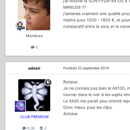
j'ai trouver la SONY-FDR-AX100 a 17
MANU09 ??
j'aimerais vraiment une qualité pro
mettre pour 1500 - 1950 €, et pour 
comparatif entre la sony et la canon
Membres
6
adesir
Posté(e)
22 septembre 2014
Bonjour,
Je ne connais pas bien le AX100, m
tourner dans le noir si les sujets é
Le XA20 me parait plus orienté rep
Donc mieux pour les clips.
Antoine
CLUB PREMIUM
8,9k
3