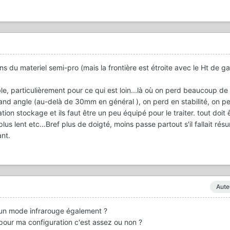
s du materiel semi-pro (mais la frontière est étroite avec le Ht de 
le, particulièrement pour ce qui est loin...là où on perd beaucoup de 
and angle (au-delà de 30mm en général ), on perd en stabilité, on p
n stockage et ils faut être un peu équipé pour le traiter. tout doit ê
s lent etc...Bref plus de doigté, moins passe partout s'il fallait rés
ant.
Aute
'un mode infrarouge également ?
n pour ma configuration c'est assez ou non ?