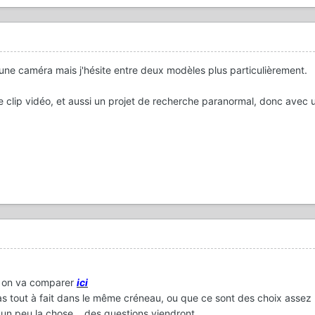
r une caméra mais j'hésite entre deux modèles plus particulièrement.
 de clip vidéo, et aussi un projet de recherche paranormal, donc avec 
, on va comparer
ici
 pas tout à fait dans le même créneau, ou que ce sont des choix assez
r un peu la chose....des questions viendront .