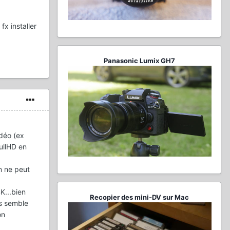
x installer
Panasonic Lumix GH7
idéo (ex
ullHD en
on ne peut
K...bien
Recopier des mini-DV sur Mac
s semble
on