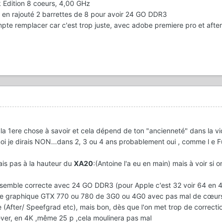
 Edition 8 coeurs, 4,00 GHz
en rajouté 2 barrettes de 8 pour avoir 24 GO DDR3
e remplacer car c'est trop juste, avec adobe premiere pro et after f
la 1ere chose à savoir et cela dépend de ton "ancienneté" dans la v
i je dirais NON...dans 2, 3 ou 4 ans probablement oui , comme l e F
mais pas à la hauteur du
XA20
:(Antoine l'a eu en main) mais à voir si 
emble correcte avec 24 GO DDR3 (pour Apple c'est 32 voir 64 en 4
te graphique GTX 770 ou 780 de 3G0 ou 4G0 avec pas mal de cœur
(After/ Speefgrad etc), mais bon, dès que l'on met trop de correcti
 rêver, en 4K ,même 25 p ,cela moulinera pas mal