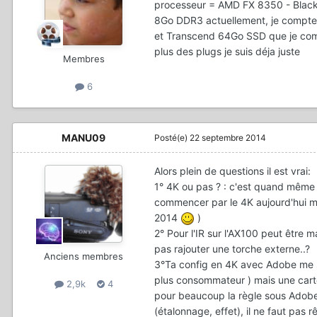
processeur = AMD FX 8350 - Black
8Go DDR3 actuellement, je compte 
et Transcend 64Go SSD que je compt
plus des plugs je suis déja juste
Membres
6
MANU09
Posté(e)
22 septembre 2014
Alors plein de questions il est vrai:
1° 4K ou pas ? : c'est quand même 
commencer par le 4K aujourd'hui mo
2014
)
2° Pour l'IR sur l'AX100 peut être 
pas rajouter une torche externe..?
Anciens membres
3°Ta config en 4K avec Adobe me s
plus consommateur ) mais une car
2,9k
4
pour beaucoup la règle sous Adobe 
(étalonnage, effet), il ne faut pas