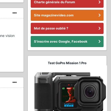
Charte générale du Forum
Site magazinevideo.com
Mot de passe oublié ?
une vision
S'inscrire avec Google, Facebook
Test GoPro Mission 1 Pro