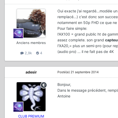
Oui exacte j'ai regardé...modèle un
remplacé...) c'est donc son success
notamment en 50p FHD ce que ne fai
Pour faire simple:
l'AX100 = grand public ht de gamm
assez complete. son grand
capteur
Anciens membres
l'XA20,= plus un semi-pro (pour r
(audio pro) ... il ne fait pas de 4K
2,9k
4
adesir
Posté(e)
21 septembre 2014
Bonjour,
Dans le message précédent, rempl
Antoine
CLUB PREMIUM