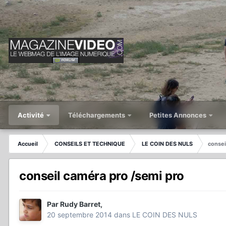
Activité
Téléchargements
Petites Annonces
Accueil
CONSEILS ET TECHNIQUE
LE COIN DES NULS
consei
conseil caméra pro /semi pro
Par
Rudy Barret
,
20 septembre 2014
dans
LE COIN DES NULS