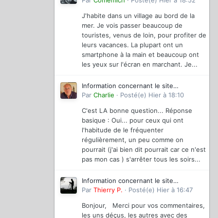
magazinevideo
Par
Comemich
·
Posté(e)
Hier à 18:52
J'habite dans un village au bord de la
mer. Je vois passer beaucoup de
touristes, venus de loin, pour profiter de
leurs vacances. La plupart ont un
smartphone à la main et beaucoup ont
les yeux sur l'écran en marchant. Je...
Information concernant le site
magazinevideo
Par
Charlie
·
Posté(e)
Hier à 18:10
C'est LA bonne question... Réponse
basique : Oui... pour ceux qui ont
l'habitude de le fréquenter
régulièrement, un peu comme on
pourrait (j'ai bien dit pourrait car ce n'est
pas mon cas ) s'arrêter tous les soirs...
Information concernant le site
magazinevideo
Par
Thierry P.
·
Posté(e)
Hier à 16:47
Bonjour, Merci pour vos commentaires,
les uns déçus, les autres avec des