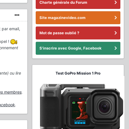
Charte générale du Forum
Site magazinevideo.com
 par email,
Mot de passe oublié ?
ppel !
ionnement
S'inscrire avec Google, Facebook
nte) ou lire
Test GoPro Mission 1 Pro
des membres
.
acebook
.