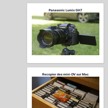
Panasonic Lumix GH7
Recopier des mini-DV sur Mac