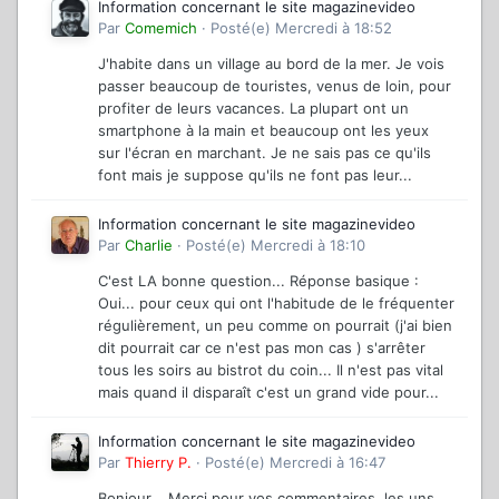
Information concernant le site magazinevideo
Par
Comemich
·
Posté(e)
Mercredi à 18:52
J'habite dans un village au bord de la mer. Je vois
passer beaucoup de touristes, venus de loin, pour
profiter de leurs vacances. La plupart ont un
smartphone à la main et beaucoup ont les yeux
sur l'écran en marchant. Je ne sais pas ce qu'ils
font mais je suppose qu'ils ne font pas leur...
Information concernant le site magazinevideo
Par
Charlie
·
Posté(e)
Mercredi à 18:10
C'est LA bonne question... Réponse basique :
Oui... pour ceux qui ont l'habitude de le fréquenter
régulièrement, un peu comme on pourrait (j'ai bien
dit pourrait car ce n'est pas mon cas ) s'arrêter
tous les soirs au bistrot du coin... Il n'est pas vital
mais quand il disparaît c'est un grand vide pour...
Information concernant le site magazinevideo
Par
Thierry P.
·
Posté(e)
Mercredi à 16:47
Bonjour, Merci pour vos commentaires, les uns