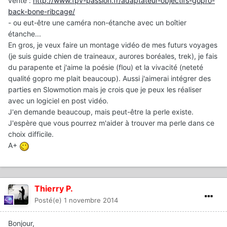
vente :
http://www.fpv-passion.fr/adaptateur-objectifs-gopro-
back-bone-ribcage/
- ou eut-être une caméra non-étanche avec un boîtier
étanche...
En gros, je veux faire un montage vidéo de mes futurs voyages
(je suis guide chien de traineaux, aurores boréales, trek), je fais
du parapente et j'aime la poésie (flou) et la vivacité (neteté
qualité gopro me plait beaucoup). Aussi j'aimerai intégrer des
parties en Slowmotion mais je crois que je peux les réaliser
avec un logiciel en post vidéo.
J'en demande beaucoup, mais peut-être la perle existe.
J'espère que vous pourrez m'aider à trouver ma perle dans ce
choix difficile.
A+
Thierry P.
Posté(e)
1 novembre 2014
Bonjour,