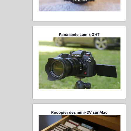
Panasonic Lumix GH7
Recopier des mini-DV sur Mac