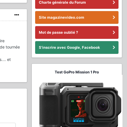
Charte générale du Forum
Site magazinevideo.com
Mot de passe oublié ?
ire
 de tournée
S'inscrire avec Google, Facebook
... et
Test GoPro Mission 1 Pro