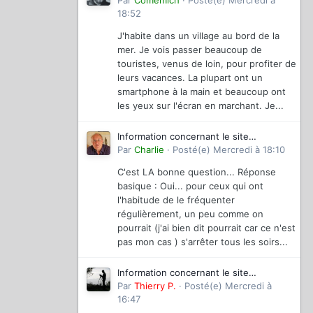
magazinevideo
Par
Comemich
·
Posté(e)
Mercredi à
18:52
J'habite dans un village au bord de la
mer. Je vois passer beaucoup de
touristes, venus de loin, pour profiter de
leurs vacances. La plupart ont un
smartphone à la main et beaucoup ont
les yeux sur l'écran en marchant. Je...
Information concernant le site
magazinevideo
Par
Charlie
·
Posté(e)
Mercredi à 18:10
C'est LA bonne question... Réponse
basique : Oui... pour ceux qui ont
l'habitude de le fréquenter
régulièrement, un peu comme on
pourrait (j'ai bien dit pourrait car ce n'est
pas mon cas ) s'arrêter tous les soirs...
Information concernant le site
magazinevideo
Par
Thierry P.
·
Posté(e)
Mercredi à
16:47