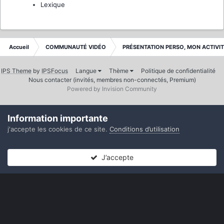
Lexique
Accueil
COMMUNAUTÉ VIDÉO
PRÉSENTATION PERSO, MON ACTIVI
IPS Theme
by
IPSFocus
Langue
Thème
Politique de confidentialité
Nous contacter (invités, membres non-connectés, Premium)
Powered by Invision Community
Information importante
j'accepte les cookies de ce site.
Conditions d’utilisation
J’accepte
Forums
Non lues
Connexion
S’inscrire
Plus