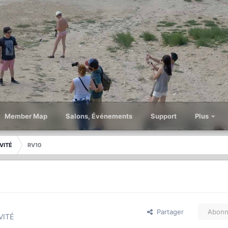
Member Map
Salons, Événements
Support
Plus
VITÉ
RV10
Partager
Abonn
VITÉ