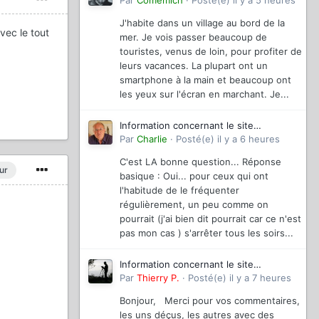
magazinevideo
Par
Comemich
·
Posté(e)
il y a 5 heures
J'habite dans un village au bord de la
vec le tout
mer. Je vois passer beaucoup de
touristes, venus de loin, pour profiter de
leurs vacances. La plupart ont un
smartphone à la main et beaucoup ont
les yeux sur l'écran en marchant. Je...
Information concernant le site
magazinevideo
Par
Charlie
·
Posté(e)
il y a 6 heures
C'est LA bonne question... Réponse
ur
basique : Oui... pour ceux qui ont
l'habitude de le fréquenter
régulièrement, un peu comme on
pourrait (j'ai bien dit pourrait car ce n'est
pas mon cas ) s'arrêter tous les soirs...
Information concernant le site
magazinevideo
Par
Thierry P.
·
Posté(e)
il y a 7 heures
Bonjour, Merci pour vos commentaires,
les uns déçus, les autres avec des