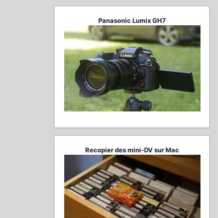
Panasonic Lumix GH7
Recopier des mini-DV sur Mac