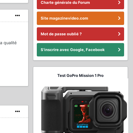
Charte générale du Forum
Site magazinevideo.com
Mot de passe oublié ?
a qualité
S'inscrire avec Google, Facebook
Test GoPro Mission 1 Pro