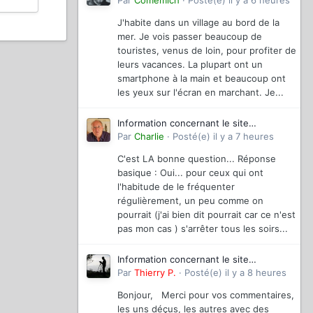
magazinevideo
Par
Comemich
·
Posté(e)
il y a 6 heures
J'habite dans un village au bord de la
mer. Je vois passer beaucoup de
touristes, venus de loin, pour profiter de
leurs vacances. La plupart ont un
smartphone à la main et beaucoup ont
les yeux sur l'écran en marchant. Je...
Information concernant le site
magazinevideo
Par
Charlie
·
Posté(e)
il y a 7 heures
C'est LA bonne question... Réponse
basique : Oui... pour ceux qui ont
l'habitude de le fréquenter
régulièrement, un peu comme on
pourrait (j'ai bien dit pourrait car ce n'est
pas mon cas ) s'arrêter tous les soirs...
Information concernant le site
magazinevideo
Par
Thierry P.
·
Posté(e)
il y a 8 heures
Bonjour, Merci pour vos commentaires,
les uns déçus, les autres avec des