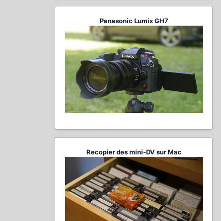
Panasonic Lumix GH7
Recopier des mini-DV sur Mac