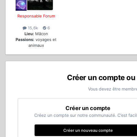
Responsable Forum
15,6k
6
Lieu:
Mâcon
Passions:
voyages et
animaux
Créer un compte ou
Vous devez être membre
Créer un compte
Créez un compte sur notre communauté. C’est facil
Créer un nouveau compte