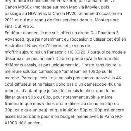
m'y remettre sérieusement vers 2008, par l'achat d'un DV
Canon M880x (montage sur mon Mac via iMovie), puis
passage au HDV avec la Canon HV20, achetée d'occasion en
2011 et qui m'a rendu de fiers services depuis. Montage sur
Final Cut Pro X.
En début d'année, je me suis offert un drone DJI Phantom 3
Advanced, que j'ai notamment eu l'occasion d'utiliser cet été en
Australie et Nouvelle-Zélande...et je viens de
m'offrir aujourd'hui un Panasonic HC-X920. Pourquoi ce modèle
désormais un peu ancien? D'abord parce qu'à la lecture des
différents essais, et pas uniquement ici, il reste sans doute la
meilleure solution camescope "amateur" en 1080p sur le
marché. Parce qu'ensuite je ne suis pas encore passé à la 4K
côté diffuseur et ne faisait donc pas d'un camescope 4K une
priorité...d'autant que je fais désormais le choix que de ne
filmer qu'en 50p ou 60p, pour notamment avoir le même
framerate que mes vidéos drone (filmer au drone en 25p ou
30p, ça pique un peu), et que la 4K en 50p ou 60p est encore
assez inabordable pour mon budget, même avec le Pana HC-
X1000 déjà ancien.