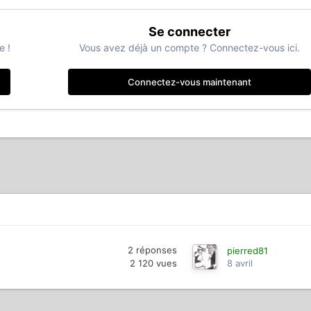
Se connecter
e !
Vous avez déjà un compte ? Connectez-vous ici.
Connectez-vous maintenant
2
réponses
pierred81
2 120
vues
8 avril