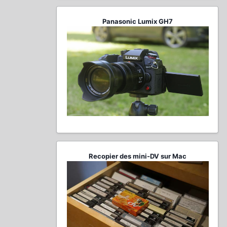
Panasonic Lumix GH7
Recopier des mini-DV sur Mac