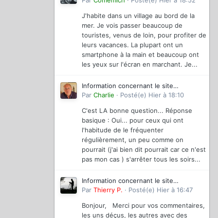
magazinevideo
Par
Comemich
·
Posté(e)
Hier à 18:52
J'habite dans un village au bord de la
mer. Je vois passer beaucoup de
touristes, venus de loin, pour profiter de
leurs vacances. La plupart ont un
smartphone à la main et beaucoup ont
les yeux sur l'écran en marchant. Je...
Information concernant le site
magazinevideo
Par
Charlie
·
Posté(e)
Hier à 18:10
C'est LA bonne question... Réponse
basique : Oui... pour ceux qui ont
l'habitude de le fréquenter
régulièrement, un peu comme on
pourrait (j'ai bien dit pourrait car ce n'est
pas mon cas ) s'arrêter tous les soirs...
Information concernant le site
magazinevideo
Par
Thierry P.
·
Posté(e)
Hier à 16:47
Bonjour, Merci pour vos commentaires,
les uns déçus, les autres avec des