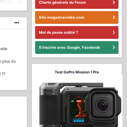
Charte générale du Forum
Site magazinevideo.com
Mot de passe oublié ?
S'inscrire avec Google, Facebook
velle
n plus du
Test GoPro Mission 1 Pro
!!!