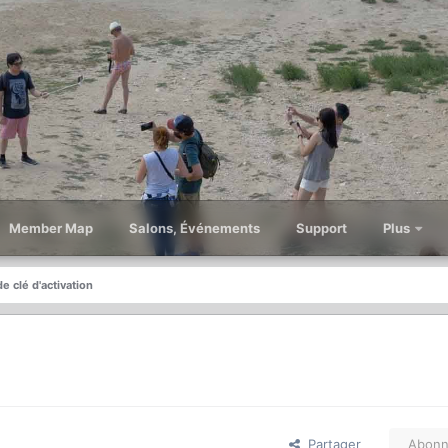
Member Map
Salons, Événements
Support
Plus
de clé d'activation
Partager
Abonn