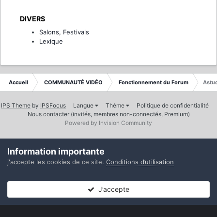
DIVERS
Salons, Festivals
Lexique
Accueil
COMMUNAUTÉ VIDÉO
Fonctionnement du Forum
Astuc
IPS Theme
by
IPSFocus
Langue
Thème
Politique de confidentialité
Nous contacter (invités, membres non-connectés, Premium)
Powered by Invision Community
Information importante
j'accepte les cookies de ce site.
Conditions d’utilisation
J’accepte
Forums
Non lues
Connexion
S’inscrire
Plus