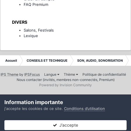
FAQ Premium
DIVERS
Salons, Festivals
Lexique
Accueil
CONSEILS ET TECHNIQUE
SON, AUDIO, SONORISATION
IPS Theme
by
IPSFocus
Langue
Thème
Politique de confidentialité
Nous contacter (invités, membres non-connectés, Premium)
Powered by Invision Community
Information importante
j'accepte les cookies de ce site.
Conditions d’utilisation
J’accepte
Forums
Non lues
Connexion
S’inscrire
Plus