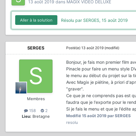
13 août 2019
dans
MAGIX VIDEO DELUXE
Résolu par SERGES,
15 août 2019
Aller à la solution
SERGES
Posté(e)
13 août 2019
(modifié)
Bonjour, je fais mon premier film a
Pinacle pour faire un menu style DVD
le menu au début du projet sur la ti
Avec Magix je piétine, à priori d'apr
"graver".
Ce que je ne comprends pas est que
Membres
faudra que je l'exporte pour le ren
Si je fais le menu et que je l'édite 
158
2
Modifié
15 août 2019
par SERGES
Lieu:
Bretagne
resolu