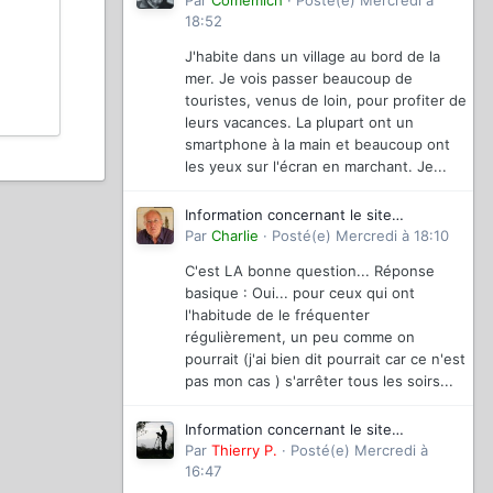
magazinevideo
Par
Comemich
·
Posté(e)
Mercredi à
18:52
J'habite dans un village au bord de la
mer. Je vois passer beaucoup de
touristes, venus de loin, pour profiter de
leurs vacances. La plupart ont un
smartphone à la main et beaucoup ont
les yeux sur l'écran en marchant. Je...
Information concernant le site
magazinevideo
Par
Charlie
·
Posté(e)
Mercredi à 18:10
C'est LA bonne question... Réponse
basique : Oui... pour ceux qui ont
l'habitude de le fréquenter
régulièrement, un peu comme on
pourrait (j'ai bien dit pourrait car ce n'est
pas mon cas ) s'arrêter tous les soirs...
Information concernant le site
magazinevideo
Par
Thierry P.
·
Posté(e)
Mercredi à
16:47