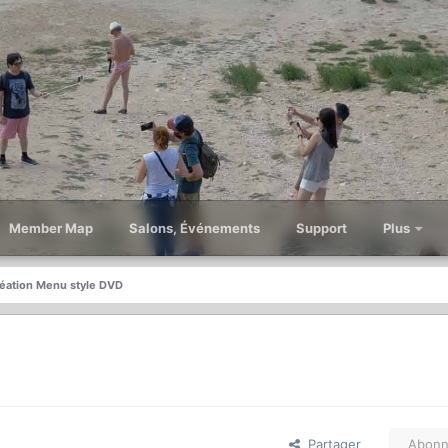
Member Map
Salons, Événements
Support
Plus
éation Menu style DVD
Partager
Abonn