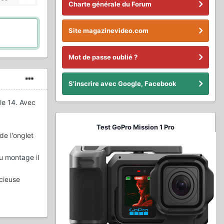
Charte générale du Forum
Site magazinevideo.com
Mot de passe oublié ?
S'inscrire avec Google, Facebook
le 14. Avec
Test GoPro Mission 1 Pro
de l'onglet
u montage il
écieuse