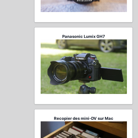
Panasonic Lumix GH7
Recopier des mini-DV sur Mac