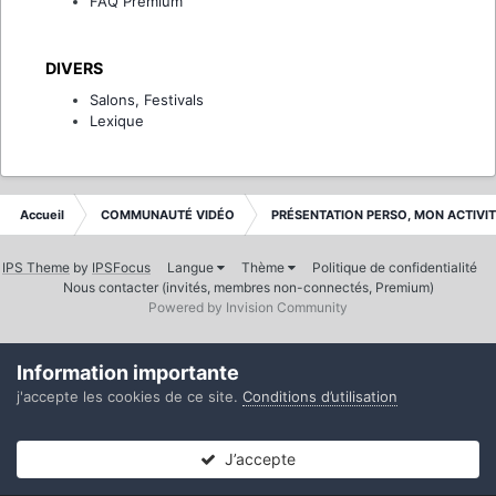
FAQ Premium
DIVERS
Salons, Festivals
Lexique
Accueil
COMMUNAUTÉ VIDÉO
PRÉSENTATION PERSO, MON ACTIVI
IPS Theme
by
IPSFocus
Langue
Thème
Politique de confidentialité
Nous contacter (invités, membres non-connectés, Premium)
Powered by Invision Community
Information importante
j'accepte les cookies de ce site.
Conditions d’utilisation
J’accepte
Forums
Non lues
Connexion
S’inscrire
Plus