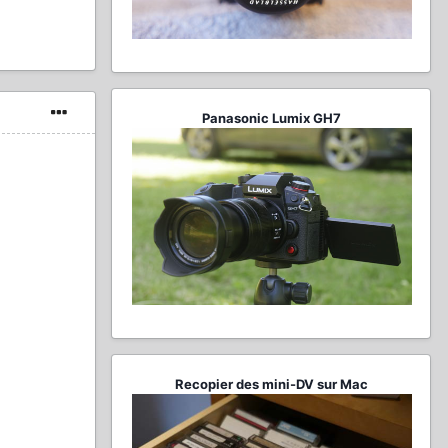
Panasonic Lumix GH7
Recopier des mini-DV sur Mac