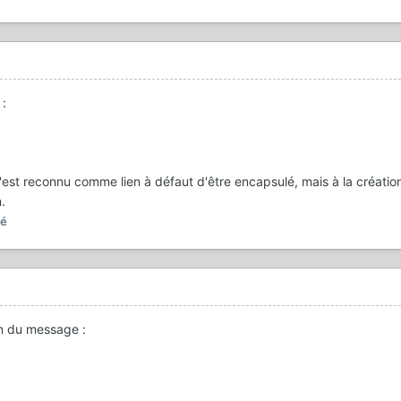
t
:
 c'est reconnu comme lien à défaut d'être encapsulé, mais à la créatio
.
té
ion du message
: