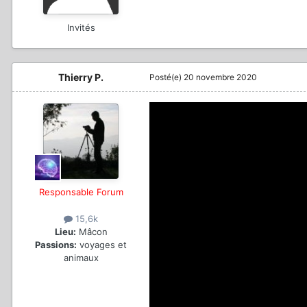
Invités
Thierry P.
Posté(e)
20 novembre 2020
Responsable Forum
15,6k
Lieu:
Mâcon
Passions:
voyages et
animaux