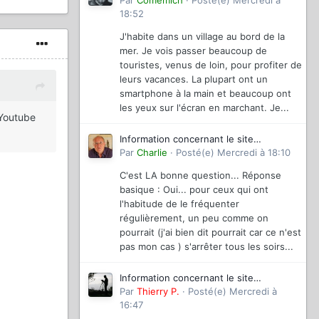
magazinevideo
Par
Comemich
·
Posté(e)
Mercredi à
18:52
J'habite dans un village au bord de la
mer. Je vois passer beaucoup de
touristes, venus de loin, pour profiter de
leurs vacances. La plupart ont un
smartphone à la main et beaucoup ont
les yeux sur l'écran en marchant. Je...
 Youtube
Information concernant le site
magazinevideo
Par
Charlie
·
Posté(e)
Mercredi à 18:10
C'est LA bonne question... Réponse
basique : Oui... pour ceux qui ont
l'habitude de le fréquenter
régulièrement, un peu comme on
pourrait (j'ai bien dit pourrait car ce n'est
pas mon cas ) s'arrêter tous les soirs...
Information concernant le site
magazinevideo
Par
Thierry P.
·
Posté(e)
Mercredi à
16:47