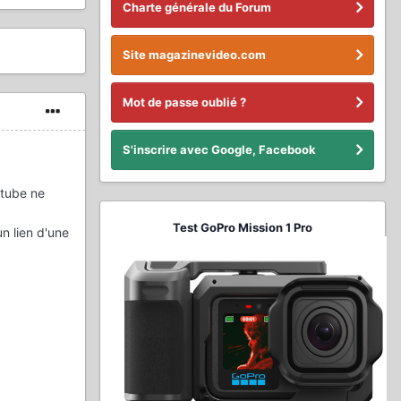
Charte générale du Forum
Site magazinevideo.com
Mot de passe oublié ?
S'inscrire avec Google, Facebook
utube ne
Test GoPro Mission 1 Pro
un lien d'une