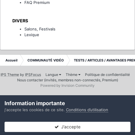
FAQ Premium
DIVERS
Salons, Festivals
Lexique
Accueil
COMMUNAUTÉ VIDÉO
TESTS / ARTICLES / AVANTAGES PR
IPS Theme
by
IPSFocus
Langue
Thème
Politique de confidentialité
Nous contacter (invités, membres non-connectés, Premium)
Powered by Invision Community
Information importante
j'accepte les cookies de ce site.
Conditions d’utilisation
J’accepte
Forums
Non lues
Connexion
S’inscrire
Plus