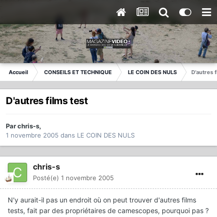
Accueil
CONSEILS ET TECHNIQUE
LE COIN DES NULS
D'autres f
D'autres films test
Par
chris-s
,
1 novembre 2005
dans
LE COIN DES NULS
chris-s
Posté(e)
1 novembre 2005
N'y aurait-il pas un endroit où on peut trouver d'autres films
tests, fait par des propriétaires de camescopes, pourquoi pas ?